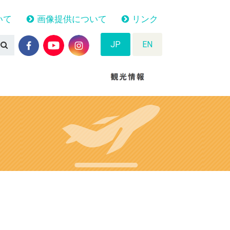
いて
画像提供について
リンク
JP
EN
N