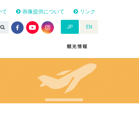
いて
画像提供について
リンク
JP
EN
N