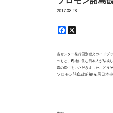
ソロモン諸島
2017.08.28
F
X
a
c
e
当センター発行国別観光ガイドブ
b
のもと、
現地に住む日本人が結成し
真の提供をいただきました。どう
o
ソロモン諸島政府観光局日本
o
k