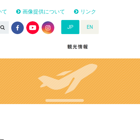
いて
画像提供について
リンク
JP
EN
N