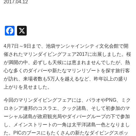
2017.04.12
F
X
a
4月7日～9日まで、池袋サンシャインシティ文化会館で開
c
催されたマリンダイビングフェア2017に出展しました。桜
e
が満開の中、必ずしも天候には恵まれませんでしたが、熱
b
心な多くのダイバーや新たなマリンリゾートを探す旅行客
o
が訪れ、来場者数も5万人を越えるなど、昨年以上の盛り
o
上がりを見せました。
k
今回のマリンダイビングフェアには、パラオやPNG、ミク
ロネシア連邦のコスラエ、クック諸島、そして初参加のマ
ーシャル諸島が政府観光局やダイバーグループの下で参加
し、メインストリートの一角は太平洋諸島一色となりまし
た。PICのブースにもたくさんの新たなダイビングスポッ