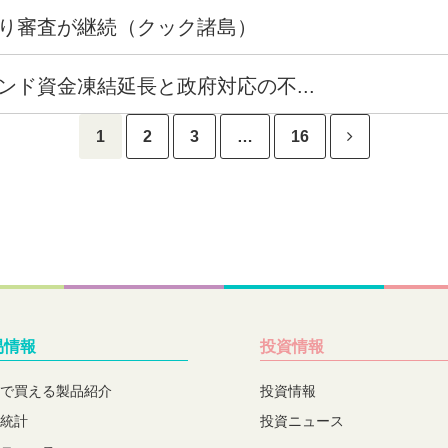
り審査が継続（クック諸島）
ド資金凍結延長と政府対応の不...
1
2
3
…
16
易情報
投資情報
で買える製品紹介
投資情報
統計
投資ニュース