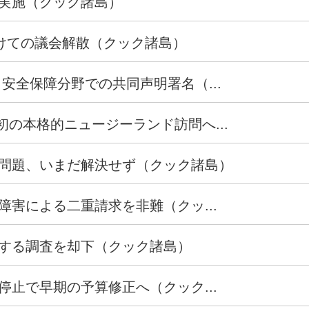
実施（クック諸島）
向けての議会解散（クック諸島）
安全保障分野での共同声明署名（...
後初の本格的ニュージーランド訪問へ...
問題、いまだ解決せず（クック諸島）
害による二重請求を非難（クッ...
する調査を却下（クック諸島）
止で早期の予算修正へ（クック...