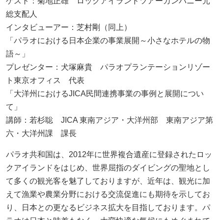
ゲスト：菊地正雄 ロックアイランドツアーカンパニー元
総支配人
インタビューアー：芝村剛（同上）
「パラオにおける日本企業の事業展開～小さなホテルの物
語～」
プレゼンター：犬塚麻貴 パラオプランテーションリゾー
ト東京オフィス 代表
「大洋州におけるJICA民間連携事業の事例と展開につい
て」
講師：若杉聡 JICA 東南アジア・大洋州部 東南アジア第
六・大洋州課 課長
パラオ共和国は、2012年に世界複合遺産に登録されたロッ
クアイランドをはじめ、世界屈指のダイビングの聖地とし
て多くの観光客を魅了しておりますが、近年は、観光に加
えて漁業や農業分野における交流促進にも期待を示してお
り、日本との更なるビジネス拡大を目指しております。パ