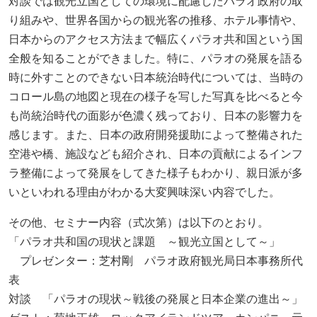
対談では観光立国としての環境に配慮したパラオ政府の取
り組みや、世界各国からの観光客の推移、ホテル事情や、
日本からのアクセス方法まで幅広くパラオ共和国という国
全般を知ることができました。特に、パラオの発展を語る
時に外すことのできない日本統治時代については、当時の
コロール島の地図と現在の様子を写した写真を比べると今
も尚統治時代の面影が色濃く残っており、日本の影響力を
感じます。また、日本の政府開発援助によって整備された
空港や橋、施設なども紹介され、日本の貢献によるインフ
ラ整備によって発展をしてきた様子もわかり、親日派が多
いといわれる理由がわかる大変興味深い内容でした。
その他、セミナー内容（式次第）は以下のとおり。
「パラオ共和国の現状と課題 ～観光立国として～」
プレゼンター：芝村剛 パラオ政府観光局日本事務所代
表
対談 「パラオの現状～戦後の発展と日本企業の進出～」