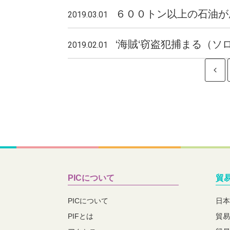
６００トン以上の石油が座
2019.03.01
‘海賊‘窃盗犯捕まる（ソ
2019.02.01
PICについて
貿
PICについて
日本
PIFとは
貿易