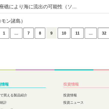
礁により海に流出の可能性（ソ...
ロモン諸島）
1
…
7
8
9
10
11
…
32
易情報
投資情報
で買える製品紹介
投資情報
統計
投資ニュース