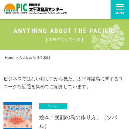
MENU
ANYTHING ABOUT THE PACIFIC
[ 太平洋なんでも箱 ]
Home
>
Archives for 5月 2018
ビジネスではない切り口から見た、太平洋諸島に関するユ
ニークな話題を集めてご紹介しています。
ツバル
絵本「笑顔の島の作り方」（ツバ
ル）