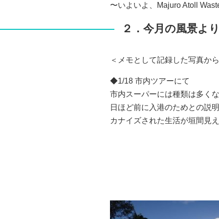
〜いよいよ、Majuro Atoll
２．今月の風景よ
＜メモとして記録した写真か
◆1/18 市内ツアーにて
市内スーパーには種類は多くな
日ほど前に入港のためとの説
カナイズされた生活が垣間見