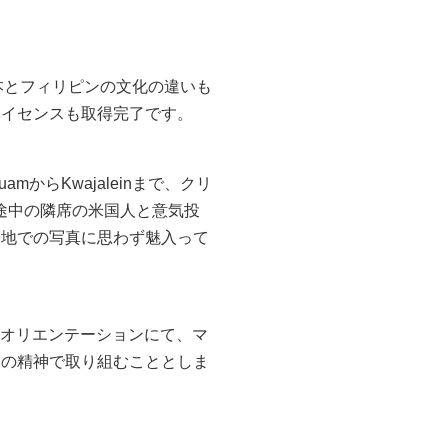
本とフィリピンの文化の違いも
ライセンスも取得完了です。
からKwajaleinまで、クリ
る途中の隣席の米国人と意気投
基地での写真に思わず魅入って
込みオリエンテーションにて、マ
」の精神で取り組むこととしま