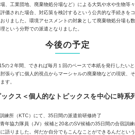
フ場、工業団地、廃棄物処分場など）
による大気や水や生物等
と評価された場合、対応策を検討するという公共的な手続きを
ておりました。環境アセスメントの対象として廃棄物処分場も
処理という分野での派遣となりました。
今後の予定
020/1/15の２年間、できれば毎月１回のペースで本紙を発行し
肩肘張らずに個人的視点からマーシャルの廃棄物などの現状、
います。
ピックス＜個人的なトピックスを中心に時系
CA駒ヶ根訓練所（KTC）にて、35日間の派遣前研修終了
名の青年協力隊員（JV）候補と20名のSV候補の35日間の合宿訓
いに語りました。何だか自分でもこんなことができるんだとい