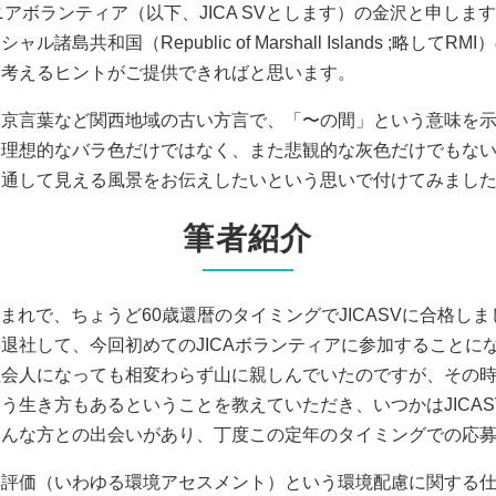
ニアボランティア（以下、JICA SVとします）の金沢と申し
島共和国（Republic of Marshall Islands ;略し
を考えるヒントがご提供できればと思います。
、京言葉など関西地域の古い方言で、「〜の間」という意味を
、理想的なバラ色だけではなく、また悲観的な灰色だけでもな
を通して見える風景をお伝えしたいという思いで付けてみまし
筆者紹介
月生まれで、ちょうど60歳還暦のタイミングでJICASVに合格し
退社して、今回初めてのJICAボランティアに参加することに
社会人になっても相変わらず山に親しんでいたのですが、その
う生き方もあるということを教えていただき、いつかはJICA
ろんな方との出会いがあり、丁度この定年のタイミングでの応
響評価（いわゆる環境アセスメント）という環境配慮に関する