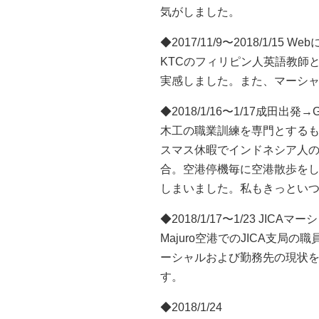
気がしました。
◆2017/11/9〜2018/1/
KTCのフィリピン人英語教師
実感しました。また、マーシ
◆2018/1/16〜1/17成田出発→G
木工の職業訓練を専門とするもう
スマス休暇でインドネシア人の奥
合。空港停機毎に空港散歩を
しまいました。私もきっとい
◆2018/1/17〜1/23 JI
Majuro空港でのJICA支
ーシャルおよび勤務先の現状
す。
◆2018/1/24