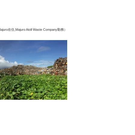
juro在住,Majuro Atoll Waste Company勤務）