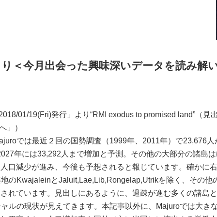
より
＜今月出会った興味深いデータを読み解
al 2018/01/19(Fri)発行」より“RMI exodus to promised land”
島へ」）
roでは最近２回の国勢調査（1999年、2011年）で23,676人
、2027年には33,292人まで増加と予測。その他の大部分の諸島
に人口減少が進み、今後も予想されると報じています。確かに
ajaleinとJaluit,Lae,Lib,Rongelap,Utrikを除く、その
測されています。見出しにあるように、過疎が進む多くの諸島
ーシャルの現状が見えてきます。本記事以外に、Majuroでは大き