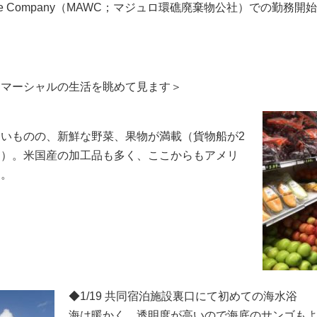
 Waste Company（MAWC；マジュロ環礁廃棄物公社）での勤務開
り
らマーシャルの生活を眺めて見ます＞
いものの、新鮮な野菜、果物が満載（貨物船が2
明）。米国産の加工品も多く、ここからもアメリ
え。
◆1/19 共同宿泊施設裏口にて初めての海水浴
海は暖かく、透明度が高いので海底のサンゴも