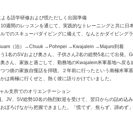
15 Webによる語学研修および慌ただしく出国準備
と10週間のレッスンを通じて、実践的なトレーニングと共に日
ャルでのスキューバダイビングに備えて、なんとかダイビング
uam（泊）→Chuuk →Pohnpei →Kwajalein →Majuro到着
1名のSVおよび奥さん、子供さん2名の総勢5名にて出発。Guam
さん、家族と過ごして、勤務地のKwajalein米軍基地へ戻
しつつ彼の家族自慢話を拝聴。２年前に行ったという南極米軍
つかは南極に行くぜと、熱く彼に語りかけていました。
CAマーシャル支所でのオリエンテーション
局の職員、JV、SV総勢10名の熱烈歓迎を受けて、翌日からの詰め
をおぼろげながら把握できました。「慌てず、焦らず、諦めず