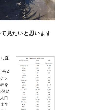
いて見たいと思います
（見出し直
から2
はゆっ
右表を
他の諸島
と人口
な出生