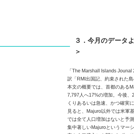
３．今月のデータ
＞
「The Marshall Islands Joun
訳「RMI出国記、約束された
本文の概要では、首都のあるMaju
7,797人へ17%の増加。今後
くりあるいは急速、かつ確実
見ると、Majuro以外では米軍基地のKw
では全て人口増加はないと予
集中著しいMajuroというマ