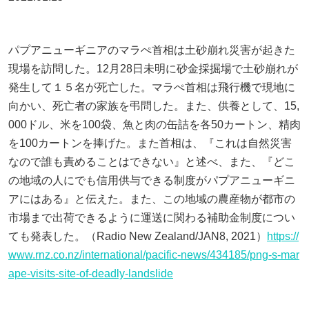
パプアニューギニアのマラぺ首相は土砂崩れ災害が起きた
現場を訪問した。12月28日未明に砂金採掘場で土砂崩れが
発生して１５名が死亡した。マラぺ首相は飛行機で現地に
向かい、死亡者の家族を弔問した。また、供養として、15,
000ドル、米を100袋、魚と肉の缶詰を各50カートン、精肉
を100カートンを捧げた。また首相は、『これは自然災害
なので誰も責めることはできない』と述べ、また、『どこ
の地域の人にでも信用供与できる制度がパプアニューギニ
アにはある』と伝えた。また、この地域の農産物が都市の
市場まで出荷できるように運送に関わる補助金制度につい
ても発表した。（Radio New Zealand/JAN8, 2021）
https://
www.rnz.co.nz/international/pacific-news/434185/png-s-mar
ape-visits-site-of-deadly-landslide