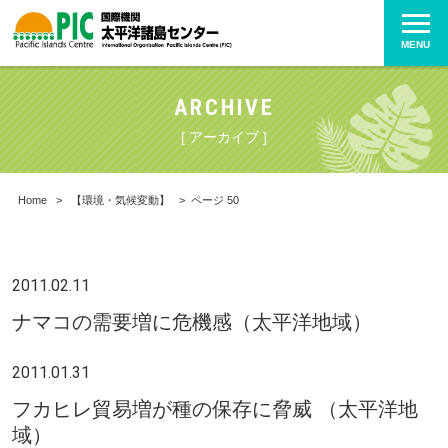
MENU
ARCHIVE
[ アーカイブ ]
Home
>
【環境・気候変動】
>
ページ 50
2011.02.11
ナマコの需要増に危機感（太平洋地域）
2011.01.31
フカヒレ貿易増が種の保存に脅威 （太平洋地
域）