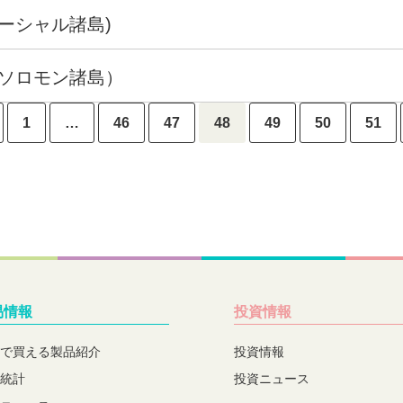
ーシャル諸島)
（ソロモン諸島）
1
…
46
47
48
49
50
51
易情報
投資情報
で買える製品紹介
投資情報
統計
投資ニュース