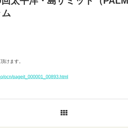
0回太平洋・島サミット（PALM
ラム
覧頂けます。
a_o/ocn/pageit_000001_00893.html