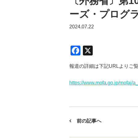
〔外務省〕第1
ーズ・プログ
2024.07.22
F
X
a
報道の詳細は下記URLよりご
c
e
https://www.mofa.go.jp/mofaj/
b
o
o
k
前の記事へ