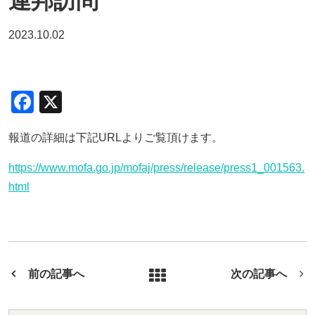
連邦訪問
2023.10.02
F
X
a
報道の詳細は下記URLよりご覧頂けます。
c
e
https://www.mofa.go.jp/mofaj/press/release/press1_001563.
b
html
o
o
k
前の記事へ
次の記事へ