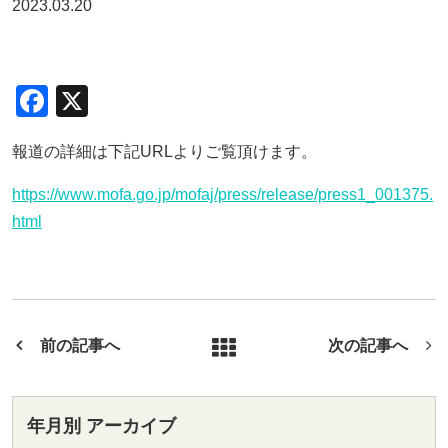
2023.03.20
F
X
a
報道の詳細は下記URLよりご覧頂けます。
c
e
https://www.mofa.go.jp/mofaj/press/release/press1_001375.
b
html
o
o
k
前の記事へ
次の記事へ
年月別 アーカイブ