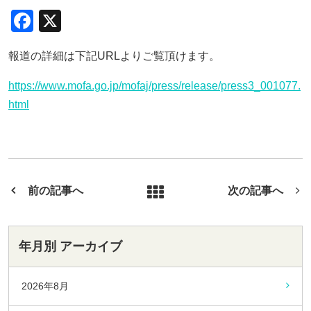
F
X
a
報道の詳細は下記URLよりご覧頂けます。
c
e
https://www.mofa.go.jp/mofaj/press/release/press3_001077.
b
html
o
o
k
前の記事へ
次の記事へ
年月別 アーカイブ
2026年8月