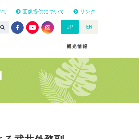
いて
画像提供について
リンク
JP
EN
N