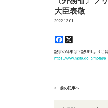
〔外務省〕フ
大臣表敬
2022.12.01
F
X
a
記事の詳細は下記URLよりご
c
https://www.mofa.go.jp/mofaj/
e
b
o
o
前の記事へ
k