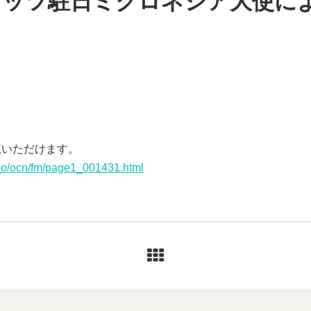
リッツ駐日ミクロネシア大使に
覧いただけます。
a_o/ocn/fm/page1_001431.html