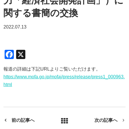
力「経済社会開発計画」）に
関する書簡の交換
2022.07.13
F
X
a
報道の詳細は下記URLよりご覧いただけます。
c
https://www.mofa.go.jp/mofaj/press/release/press1_000963.
e
html
b
o
o
k
前の記事へ
次の記事へ