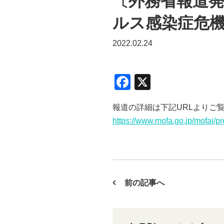
〔外務省報道
ルス感染症危機
2022.02.24
F
X
a
報道の詳細は下記URLよりご
c
https://www.mofa.go.jp/mofaj/p
e
b
o
o
前の記事へ
k