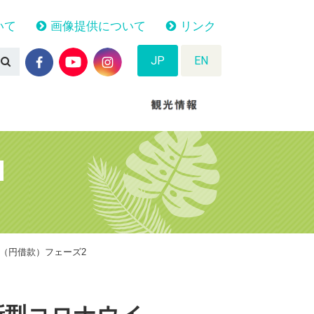
いて
画像提供について
リンク
JP
EN
N
（円借款）フェーズ2