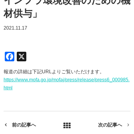
インフラ環境改善のための機
材供与」
2021.11.17
F
X
a
報道の詳細は下記URLよりご覧いただけます。
c
https://www.mofa.go.jp/mofaj/press/release/press6_000985.
e
html
b
o
o
k
前の記事へ
次の記事へ