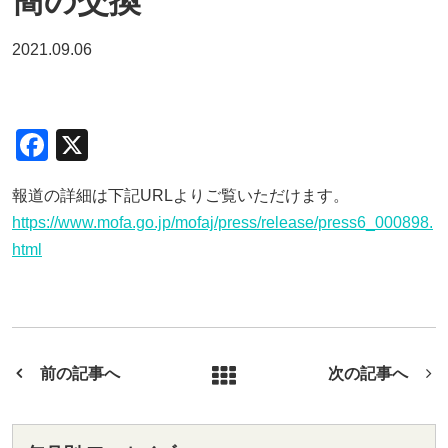
簡の交換
2021.09.06
F
X
a
報道の詳細は下記URLよりご覧いただけます。
c
https://www.mofa.go.jp/mofaj/press/release/press6_000898.
e
html
b
o
o
k
前の記事へ
次の記事へ