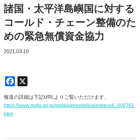
諸国・太平洋島嶼国に対する
コールド・チェーン整備のた
めの緊急無償資金協力
2021.03.10
F
X
a
報道の詳細は下記URLよりご覧いただけます。
c
https://www.mofa.go.jp/mofaj/press/release/press6_000761.
e
html
b
o