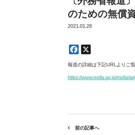
〔外務省報道
のための無償
2021.01.28
F
X
a
報道の詳細は下記URLよりご
c
e
https://www.mofa.go.jp/mofaj/p
b
o
o
k
前の記事へ