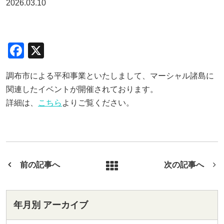
2026.03.10
F
X
a
調布市による平和事業といたしまして、マーシャル諸島に
c
関連したイベントが開催されております。
e
詳細は、
こちら
よりご覧ください。
b
o
o
k
前の記事へ
次の記事へ
年月別 アーカイブ