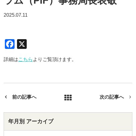
ラム（PIF）事務局長表敬
2025.07.11
F
X
a
詳細は
こちら
よりご覧頂けます。
c
e
b
o
前の記事へ
次の記事へ
o
k
年月別 アーカイブ