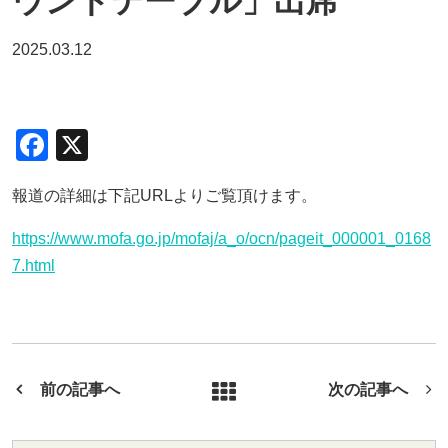
ウンドテーブル」出席
2025.03.12
F
X
a
報道の詳細は下記URLよりご覧頂けます。
c
e
https://www.mofa.go.jp/mofaj/a_o/ocn/pageit_000001_0168
b
7.html
o
o
k
前の記事へ
次の記事へ