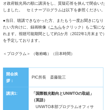
o
オ政府観光局の順に講演をし、質疑応答を挟んで閉会いた
k
しました。 セミナープログラムは以下を参照ください。
●当日、聴講できなかった方、またもう一度お聞きになり
たい方向けに、録画映像（
こちら
をクリック）もご覧にな
れます。視聴可能期間として約
1
か月（
2022
年
1
月末まで）
を予定しております。
＜プログラム＞ （敬称略）（日本時間）
開会挨
PIC所長 斎藤龍三
拶：
講演1:
「国際観光動向とUNWTOの取組」
（英語）
UNWTO本部プログラムオフィサ