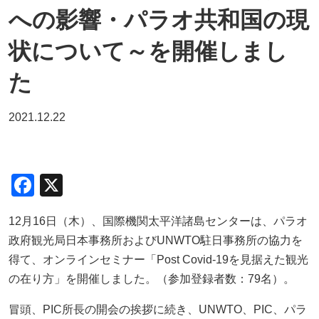
への影響・パラオ共和国の現
状について～を開催しまし
た
2021.12.22
F
X
a
12月
16
日（木）、国際機関太平洋諸島センターは、パラオ
c
政府観光局日本事務所および
UNWTO
駐日事務所の協力を
e
得て、オンラインセミナー「
Post Covid-19
を見据えた観光
b
の在り方」を開催しました。（参加登録者数：
79
名）。
o
冒頭、
PIC
所長の開会の挨拶に続き、
UNWTO
、
PIC
、パラ