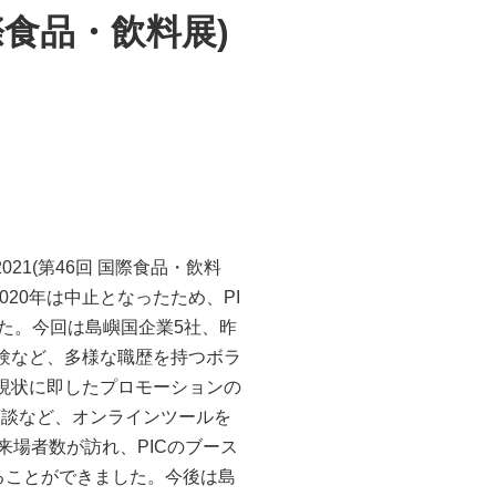
国際食品・飲料展)
021(
第
46
回 国際食品・飲料
020年は中止となったため、
PI
た。今回は島嶼国企業
5
社、昨
験など、多様な職歴を持つボラ
現状に即したプロモーションの
商談など、オンラインツールを
来場者数が訪れ、
PIC
のブース
ることができました。今後は島