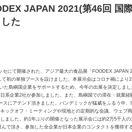
EX JAPAN 2021(第46回 
ました
ッセにて開催された、アジア最大の食品展「
FOODEX JAPAN 2
て初の単独ブースを設けました。本展示会はコロナ禍により2
いた島嶼国企業をサポートするため、今年の出展を決定しまし
た日系企業
2
社が参加しました。また、島嶼国での滞在・就業経
ースにアテンド頂きました。パンデミックが猛威をふるう中、
のキックオフ・ミーティングや現地との定期的な会議、ウェブ
指しました。約
1
年ぶりの開催となった展示会には約
2
万
5
千人の
運んで頂き、参加した全企業が日本企業のコンタクトを獲得す