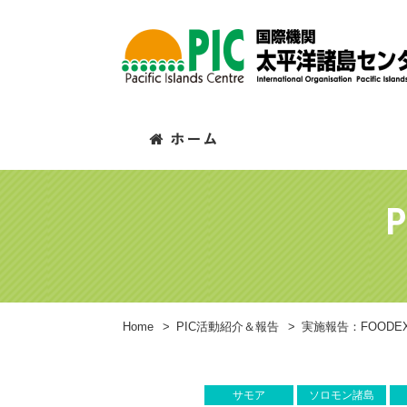
P
Home
>
PIC活動紹介＆報告
>
実施報告：FOODEX
サモア
ソロモン諸島