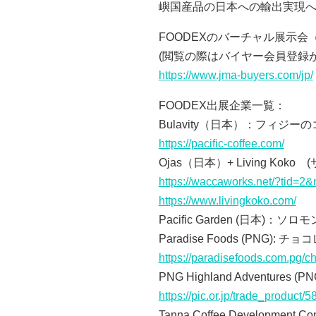
嶼国産品の日本への輸出実現
FOODEXのバーチャル展示
(閲覧の際はバイヤー会員登録
https://www.jma-buyers.com/jp/
FOODEX出展企業一覧：
Bulavity（日本）：フィジ
https://pacific-coffee.com/
Ojas（日本）
+ Living Koko
(
https://waccaworks.net/?tid=2
https://www.livingkoko.com/
Pacific Garden (日本)
Paradise Foods (PNG): 
https://paradisefoods.com.pg/ch
PNG Highland Adventures 
https://pic.or.jp/trade_product/5
Tanna Coffee Development