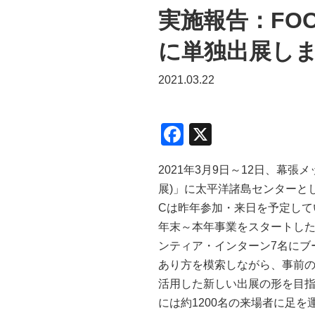
実施報告：FOOD
に単独出展し
2021.03.22
F
X
a
2021年
3
月
9
日～
12
日、幕張メ
c
展
)
」に太平洋諸島センターとし
e
C
は昨年参加・来日を予定して
b
年末～本年事業をスタートし
o
ンティア・インターン
7
名にブ
o
あり方を模索しながら、事前
活用した新しい出展の形を目
k
には約
1200
名の来場者に足を