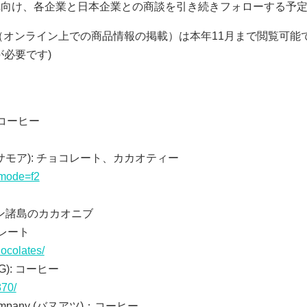
へ向け、各企業と日本企業との商談を引き続きフォローする予
会（オンライン上での商品情報の掲載）は本年
11
月まで閲覧可能
が必要です)
ーのコーヒー
サモア
):
チョコレート、カカオティー
&mode=f2
：ソロモン諸島のカカオニブ
チョコレート
ocolates/
(PNG): コーヒー
870/
 Company (バヌアツ
)
：コーヒー