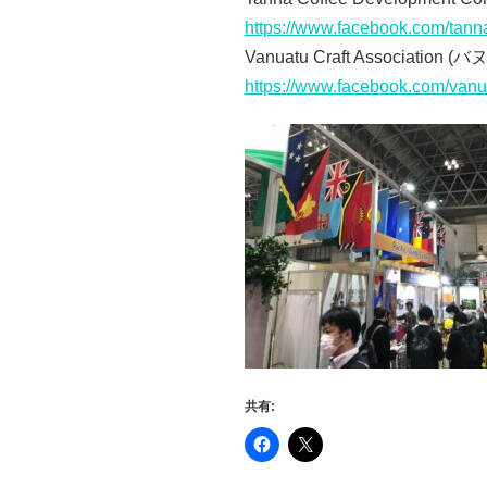
https://www.facebook.com/tanna
Vanuatu Craft Association (
バヌ
https://www.facebook.com/vanua
共有: