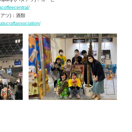
coffeecentral/
アツ)：酒類
tucraftassociation/