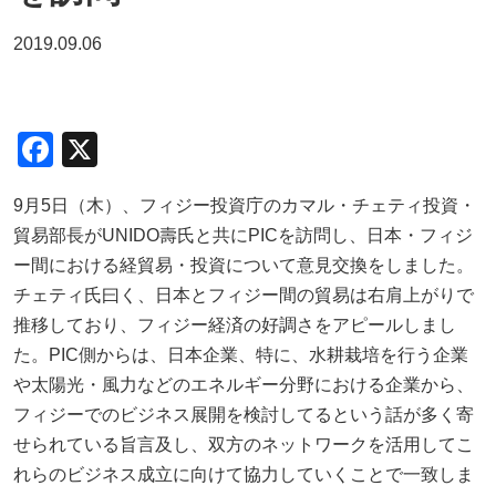
2019.09.06
F
X
a
9月5日（木）、フィジー投資庁のカマル・チェティ投資・
c
貿易部長がUNIDO壽氏と共にPICを訪問し、日本・フィジ
e
ー間における経貿易・投資について意見交換をしました。
b
チェティ氏曰く、日本とフィジー間の貿易は右肩上がりで
o
推移しており、フィジー経済の好調さをアピールしまし
o
た。PIC側からは、日本企業、特に、水耕栽培を行う企業
や太陽光・風力などのエネルギー分野における企業から、
k
フィジーでのビジネス展開を検討してるという話が多く寄
せられている旨言及し、双方のネットワークを活用してこ
れらのビジネス成立に向けて協力していくことで一致しま