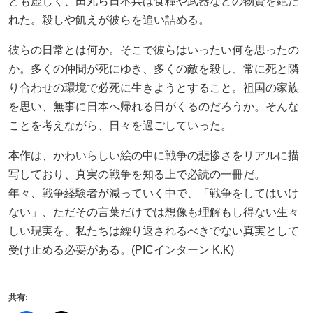
とも虚しく、田丸ら日本兵は食糧や武器などの物資を絶た
れた。殺しや飢えが彼らを追い詰める。
彼らの日常とは何か。そこで彼らはいったい何を思ったの
か。多くの仲間が死にゆき、多くの敵を殺し、常に死と隣
り合わせの環境で必死に生きようとすること。祖国の家族
を思い、無事に日本へ帰れる日がくるのだろうか。そんな
ことを考えながら、日々を過ごしていった。
本作は、かわいらしい絵の中に戦争の悲惨さをリアルに描
写しており、真実の戦争を知る上で必読の一冊だ。
年々、戦争経験者が減っていく中で、「戦争をしてはいけ
ない」、ただその言葉だけでは想像も理解もし得ない生々
しい現実を、私たちは繰り返されるべきでない真実として
受け止める必要がある。(PICインターン K.K)
共有: