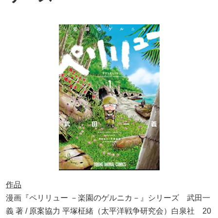
作品
漫画『ペリリュー －楽園のゲルニカ－』シリーズ 武田一
義 著 / 原案協力 平塚柾緒（太平洋戦争研究会）白泉社 20