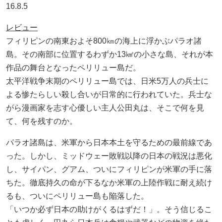
16.8.5
レビュー
フィリピンの南東およそ800㎞の海上に浮かぶパラオ諸
島。その南部に位置するわずか13㎢の小さな島、それが本
作品の舞台となったペリリュー島だ。
太平洋戦争末期のペリリュー島では、日米5万人の兵士に
よる惨たらしい殺し合いが日常的に行われていた。兵士な
がら漫画家を志す心優しい主人公田丸は、そこで何を見
て、何を残すのか。
パラオ諸島は、米軍から日本本土を守るための最前線であ
った。しかし、ミッドウェー敗戦以降の日本の戦況は悪化
し、サイパン、グアム、ついにフィリピンが米軍の手に落
ちた。徹底持久の命が下るなか米軍の上陸作戦に耐え続け
るも、ついにペリリュー島も陥落した。
「いつか必ず日本の助けがくるはずだ！」。そう信じるこ