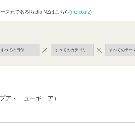
ソース元である
Radio NZ
はこちら
(
rnz.co.nz
)
パプア・ニューギニア）