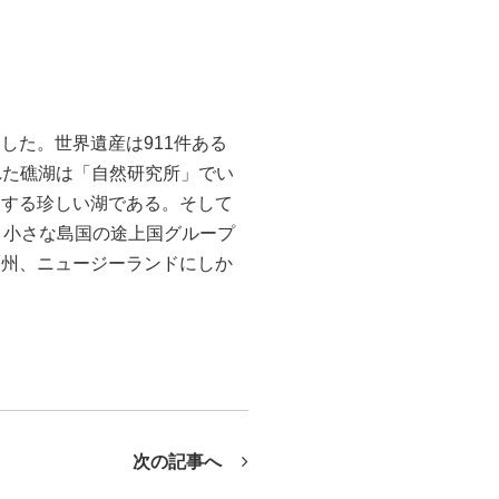
指定した。世界遺産は911件ある
された礁湖は「自然研究所」でい
含する珍しい湖である。そして
と小さな島国の途上国グループ
豪州、ニュージーランドにしか
次の記事へ