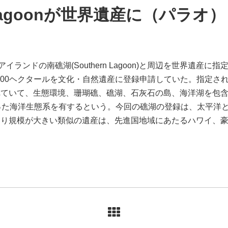
nd Lagoonが世界遺産に（パラオ）
イランドの南礁湖(Southern Lagoon)と周辺を世界遺産に
0万200ヘクタールを文化・自然遺産に登録申請していた。指定
れていて、生態環境、珊瑚礁、礁湖、石灰石の島、海洋湖を包
った海洋生態系を有するという。今回の礁湖の登録は、太平洋
より規模が大きい類似の遺産は、先進国地域にあたるハワイ、