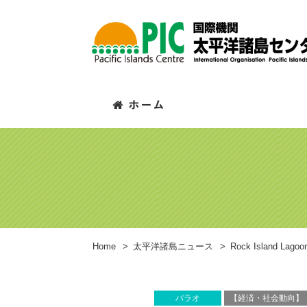
Home
>
太平洋諸島ニュース
>
Rock Island 
パラオ
【経済・社会動向】