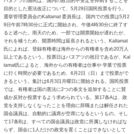
バヌアツの国民は、国内の政治的不安定を抑制することを
目的とした憲法改正について、5月29日国民投票を行う。
選挙管理委員会のKaltamat 委員長は、国内での投票は5月2
9日午前7時30分に正式に開始され、午後4時30分に終了す
ると述べた。雨天のため、一部では開票開始が遅れたが、
それを補うため、開票時間は延長されるという。Kaltamat
氏によれば、登録有権者は海外からの有権者を含め20万人
以上であるという。投票日はバヌアツの祝日であるが、Kal
tamat氏によると、海外からの有権者は仕事や 学業で投票
に行く時間が必要であるため、6月2日（日）まで投票がで
きるという。集計は6月3日月曜日に開始される。国民投票
では、有権者は国の憲法に2つの条文を追加することに賛
成か反対か投票するよう求められている。第17条Aは、政
党を支持しなくなったことを理由に辞職または解任された
国会議員は、自動的に議席が空席になるというもの。そし
て17条Bは、すべての国会議員は政党に所属しなければな
らず、国会に1人だけの政党を置くことはできないとして