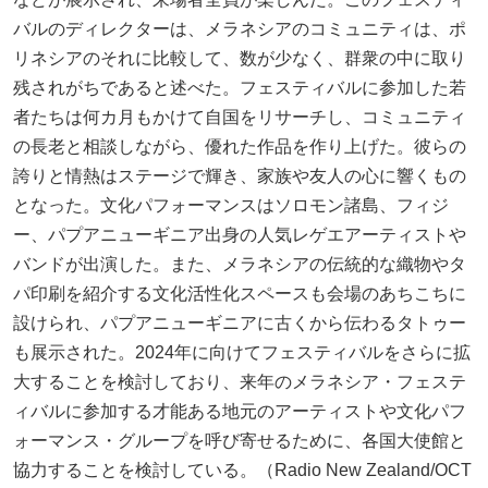
バルのディレクターは、メラネシアのコミュニティは、ポ
リネシアのそれに比較して、数が少なく、群衆の中に取り
残されがちであると述べた。フェスティバルに参加した若
者たちは何カ月もかけて自国をリサーチし、コミュニティ
の長老と相談しながら、優れた作品を作り上げた。彼らの
誇りと情熱はステージで輝き、家族や友人の心に響くもの
となった。文化パフォーマンスはソロモン諸島、フィジ
ー、パプアニューギニア出身の人気レゲエアーティストや
バンドが出演した。また、メラネシアの伝統的な織物やタ
パ印刷を紹介する文化活性化スペースも会場のあちこちに
設けられ、パプアニューギニアに古くから伝わるタトゥー
も展示された。2024年に向けてフェスティバルをさらに拡
大することを検討しており、来年のメラネシア・フェステ
ィバルに参加する才能ある地元のアーティストや文化パフ
ォーマンス・グループを呼び寄せるために、各国大使館と
協力することを検討している。（Radio New Zealand/OCT