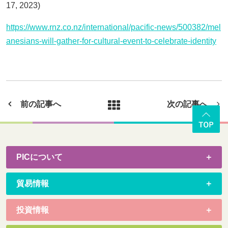
17, 2023)
https://www.rnz.co.nz/international/pacific-news/500382/mel
anesians-will-gather-for-cultural-event-to-celebrate-identity
前の記事へ
次の記事へ
PICについて
貿易情報
投資情報