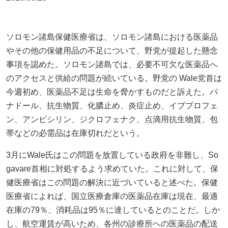
ソロモン諸島保健医療省は、ソロモン諸島における医薬品
やその他の保健用品の不足について、野党が提起した懸念
事項を認めた。ソロモン諸島では、必要不可欠な医薬品へ
のアクセスと供給の問題が続いている。野党の Wale党首は
今週初め、医薬品不足は生命を脅かすものだと訴えた。パ
ナドール、抗生物質、化膿止め、炎症止め、イブプロフェ
ン、アンピシリン、ジクロフェナク、点滴用抗生物質、包
帯などの必需品は在庫切れだという。
3月にWale氏はこの問題を放置している政府を非難し、So
gavare首相に対処するよう求めていた。これに対して、保
健医療省はこの問題の解決に近づいていると述べた。保健
医療省によれば、国立医療倉庫の医薬品在庫は現在、最適
在庫の79％、消耗品は95％に達しているとのことだ。しか
し、航空運賃が高いため、各州の診療所への医薬品の配送