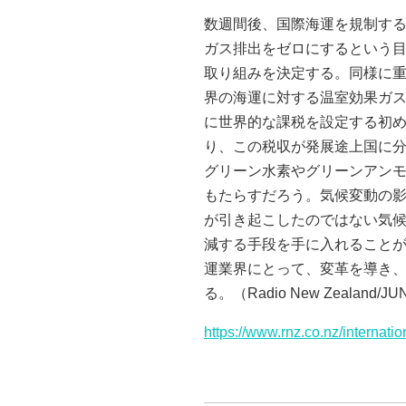
数週間後、国際海運を規制する
ガス排出をゼロにするという目
取り組みを決定する。同様に
界の海運に対する温室効果ガ
に世界的な課税を設定する初
り、この税収が発展途上国に
グリーン水素やグリーンアン
もたらすだろう。気候変動の
が引き起こしたのではない気
減する手段を手に入れることが
運業界にとって、変革を導き
る。（Radio New Zealand/JUN
https://www.rnz.co.nz/internati