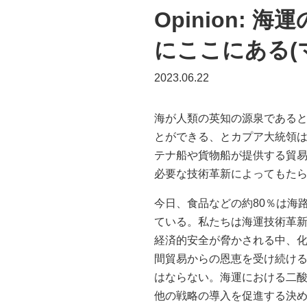
Opinion:
にここにある
2023.06.22
海が人類の英知の源泉である
とができる、とカプア大統領
テナ船や貨物船が提供する貿
必要な技術革新によってもた
今日、食品などの約80％は海
ている。私たちは海運技術革
経済的安全が脅かされる中、
間貿易からの恩恵を受け続け
はならない。海運における二
他の戦略の導入を促進する決