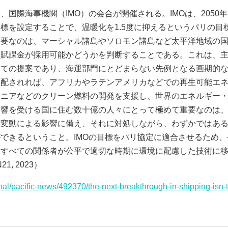
、国際海事機関（IMO）の会合が開催される。IMOは、2050
標を設定することで、温暖化を1.5度に抑えるというパリの目
重要なのは、マーシャル諸島やソロモン諸島など太平洋地域の
ス賦課金が採用可能かどうかを判断することである。これは、
めての提案であり、海運部門にとどまらない先例となる画期的
分配されれば、アフリカやラテンアメリカなどでの再生可能エ
モニアなどのクリーン燃料の開発を支援し、世界のエネルギー
影響を受ける国に住む数十億の人々にとって極めて重要なのは
候変動による影響に備え、それに対処しながら、わずかではあ
できるということ。IMOの目標をパリ協定に適合させるため
、すべての関係者が公平で適切な時期に環境に配慮した技術に
21, 2023）
onal/pacific-news/492370/the-next-breakthrough-in-shipping-isn-t