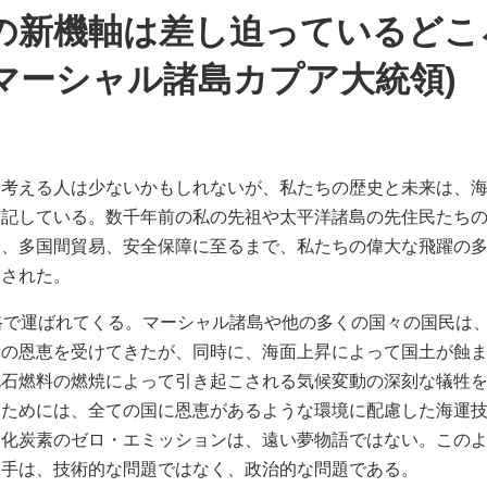
 海運の新機軸は差し迫っているど
(マーシャル諸島カプア大統領
と考える人は少ないかもしれないが、私たちの歴史と未来は、
は記している。数千年前の私の先祖や太平洋諸島の先住民たち
易、多国間貿易、安全保障に至るまで、私たちの偉大な飛躍の
らされた。
路で運ばれてくる。マーシャル諸島や他の多くの国々の国民は
新の恩恵を受けてきたが、同時に、海面上昇によって国土が蝕
化石燃料の燃焼によって引き起こされる気候変動の深刻な犠牲
るためには、全ての国に恩恵があるような環境に配慮した海運
酸化炭素のゼロ・エミッションは、遠い夢物語ではない。この
め手は、技術的な問題ではなく、政治的な問題である。