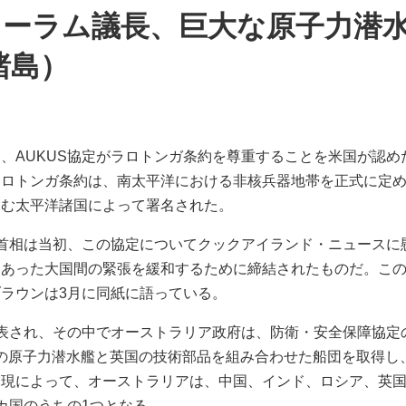
ォーラム議長、巨大な原子力潜
諸島）
、AUKUS協定がラロトンガ条約を尊重することを米国が認め
ロトンガ条約は、南太平洋における非核兵器地帯を正式に定めた
含む太平洋諸国によって署名された。
ン首相は当初、この協定についてクックアイランド・ニュースに
あった大国間の緊張を緩和するために締結されたものだ。このA
ラウンは3月に同紙に語っている。
発表され、その中でオーストラリア政府は、防衛・安全保障協定
米国の原子力潜水艦と英国の技術部品を組み合わせた船団を取得
実現によって、オーストラリアは、中国、インド、ロシア、英
カ国のうちの1つとなる。