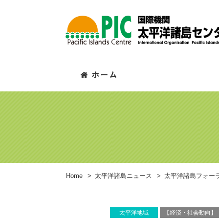
Home
>
太平洋諸島ニュース
>
太平洋諸島フォー
太平洋地域
【経済・社会動向】