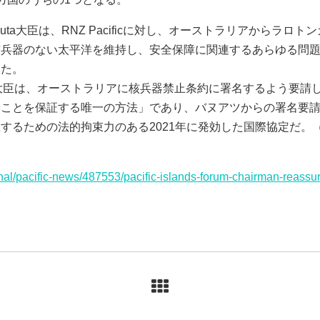
ta大臣は、RNZ Pacificに対し、オーストラリアからラロ
核兵器のない太平洋を維持し、安全保障に関連するあらゆる問
った。
anu大臣は、オーストラリアに核兵器禁止条約に署名するよう要
いことを保証する唯一の方法」であり、バヌアツからの署名要
めの法的拘束力のある2021年に発効した国際協定だ。（Radio Ne
ional/pacific-news/487553/pacific-islands-forum-chairman-reas