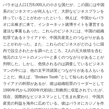
パラオは人口1万8,000人の小さな国だが、この国には中国
系のビジネスマンが何人もいて、大胆なビジネスプランを
持っていることがわかったという。例えば、中国からパラ
オに出稼ぎに来て、インターネット賭博サイトを運営する
違法な事案もあった。これらのビジネスには、中国の組織
犯罪であるトライアドや、中国共産党とのつながりがある
ことがわかった。また、これらのビジネスがどのように国
内で設立されたかを調べたところ、2人の元大統領を含む
地元のエリートのメンバーと多くのつながりがあることが
判明した。しかし、危惧されるのは調査しているビジネス
マンの中には、他の太平洋諸国とつながりがある人もいる
ことだ。例えば、"Broken Tooth "として知られる中国のト
ライアドの幹部があるが、彼は組織犯罪のリーダーとして
1990年代から2000年代初頭に刑務所に収監されていたが、
現在、国際的なビジネスマンとして生まれ変わり、中国共
産党の利益を海外に広めている。彼はパラオにカジノを作