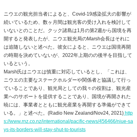
ニウエの観光担当者によると、Covid-19感染拡大の影響が
続いているため、数ヶ月間は観光客の受け入れを検討して
いないとのことだ。クック諸島は1月の第2週から国境を再
開すると発表したが、ニウエ観光局のMarsh会長はそれに
は追随しないと述べた。彼女によると、ニウエは国境再開
の時期を決めていないが、2022年上期のの後半を目指して
いるという。
Marsh氏はニウエは慎重に対応しているとし、「これは、
ニウエの主要なステークホルダーや関係者と協議して行っ
ていることであり、観光局としての我々の役割は、観光産
業へのサポートを提供することであり、国境が再開された
暁には、事業者とともに観光産業を再開する準備ができて
いる。」と述べた。(Radio New Zealand/Nov24, 2021)
http
s://www.rnz.co.nz/international/pacific-news/456466/niue-sa
ys-its-borders-will-stay-shut-to-tourists