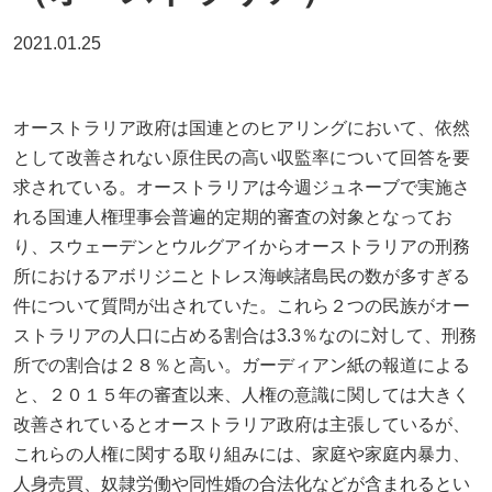
2021.01.25
オーストラリア政府は国連とのヒアリングにおいて、依然
として改善されない原住民の高い収監率について回答を要
求されている。オーストラリアは今週ジュネーブで実施さ
れる国連人権理事会普遍的定期的審査の対象となってお
り、スウェーデンとウルグアイからオーストラリアの刑務
所におけるアボリジニとトレス海峡諸島民の数が多すぎる
件について質問が出されていた。これら２つの民族がオー
ストラリアの人口に占める割合は3.3％なのに対して、刑務
所での割合は２８％と高い。ガーディアン紙の報道による
と、２０１５年の審査以来、人権の意識に関しては大きく
改善されているとオーストラリア政府は主張しているが、
これらの人権に関する取り組みには、家庭や家庭内暴力、
人身売買、奴隷労働や同性婚の合法化などが含まれるとい