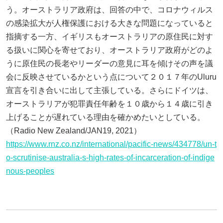
う。オーストラリア政府は、回答の中で、コロナウィルス
の感染拡大が人権保護における大きな問題になっていると
指摘する一方、イギリスもオーストラリアの原住民に対す
る扱いに関心を寄せており、オーストラリア政府がどのよ
うに原住民の長老やリーダーの意見に耳を傾けその声を議
会に反映させているかという点について２０１７年のUluru
宣言を引き合いに出して主張している。さらにドイツは、
オーストラリアが犯罪責任年齢を１０歳から１４歳に引き
上げることが遅れている理由を確かめたいとしている。
（Radio New Zealand/JAN19, 2021）
https://www.rnz.co.nz/international/pacific-news/434778/un-t
o-scrutinise-australia-s-high-rates-of-incarceration-of-indige
nous-peoples