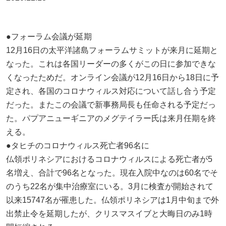
●フォーラム会議が延期
12月16日の太平洋諸島フォーラムサミットが来月に延期と
なった。これは各国リーダーの多くがこの日に参加できな
くなったためだ。オンライン会議が12月16日から18日に予
定され、各国のコロナウィルス対応について話し合う予定
だった。またこの会議で新事務局長も任命される予定だっ
た。パプアニューギニアのメグテイラー氏は来月任期を終
える。
●タヒチのコロナウィルス死亡者96名に
仏領ポリネシアにおけるコロナウィルスによる死亡者が5
名増え、合計で96名となった。現在入院中なのは60名でそ
のうち22名が集中治療室にいる。3月に検査が開始されて
以来15747名が罹患した。仏領ポリネシアは1月中旬まで外
出禁止令を延期したが、クリスマスイブと大晦日のみ1時