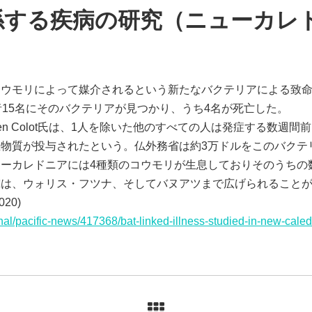
係する疾病の研究（ニューカレ
コウモリによって媒介されるという新たなバクテリアによる致
者15名にそのバクテリアが見つかり、うち4名が死亡した。
ien Colot氏は、1人を除いた他のすべての人は発症する数週
物質が投与されたという。仏外務省は約3万ドルをこのバクテ
ーカレドニアには4種類のコウモリが生息しておりそのうちの
究は、ウォリス・フツナ、そしてバヌアツまで広げられること
020)
onal/pacific-news/417368/bat-linked-illness-studied-in-new-cale