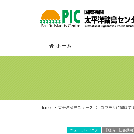
Home
>
太平洋諸島ニュース
>
コウモリに関係す
ニューカレドニア
【経済・社会動向