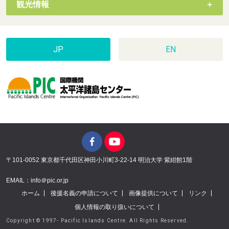
観光情報
JP
EN
〒101-0052 東京都千代田区神田小川町3-22-14 明治大学 紫紺館1階
EMAIL：info＠pic.or.jp
ホーム
後援名義の申請について
画像提供について
リンク
個人情報の取り扱いについて
Copyright © 1997- Pacific Islands Centre. All Rights Reserved.