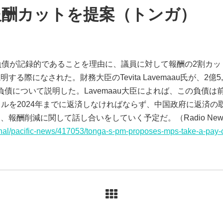
報酬カットを提案（トンガ）
国の負債が記録的であることを理由に、議員に対して報酬の2割カ
る際になされた。財務大臣のTevita Lavemaau氏が、2億
の負債について説明した。Lavemaau大臣によれば、この負債
万ドルを2024年までに返済しなければならず、中国政府に返済
削減に関して話し合いをしていく予定だ。（Radio New Zeala
ional/pacific-news/417053/tonga-s-pm-proposes-mps-take-a-pay-