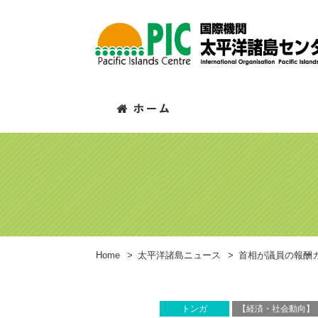
Home
>
太平洋諸島ニュース
>
首相が議員の報酬
トンガ
【経済・社会動向】