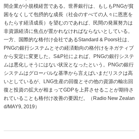
間企業が小規模経営である。世界銀行は、もしもPNGが貧
困をなくして包摂的な成長（社会のすべての人々に恩恵を
もたらす経済成長）を望むのであれば、民間の発展努力は
非資源経済に焦点が置かれなければならないとしている。
一方、国際的な格付け会社であるStandard & Poors社は、
PNGの銀行システムとその経済動向の格付けをネガティブ
から安定に変更した。S&P社によれば、PNGの銀行システ
ムは悪化しそうにはない状況となったという。PNGの銀行
システムはグローバルな基準から言えばいまだリスクは高
いとしているが、LNG生産の回復とその他の資源の輸出回
復と投資の拡大が相まってGDPを上昇させることが期待さ
れていることも格付け改善の要因だ。（Radio New Zealan
d/MAY9, 2019）