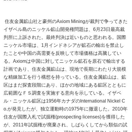
住友金属鉱山社と豪州のAxiom Miningが裁判で争ってきた
イザベル島のニッケル鉱山開発権問題は、6月23日最高裁
判所に上訴された。最終判決は近いものと思われる。国際
ニッケル市場は、1月インドネシアが鉱石の輸出を禁止し
たことや中国の高需要を反映して市場価格は高騰してい
る。Axiomは中国に対してニッケル鉱石を原石で輸出する
計画であり、住友金属鉱山は、現地で長期にわたり大規模
な精錬加工を行う構想を持っている。住友金属鉱山は、鉱
区はまだ探査段階にあり、ほかの地域にある鉱区とともに
広範囲なＦＳ調査を実施する意向を示している。イザベ
ル・ニッケル鉱区は1956年カナダのInternational Nickel C
o.が発見したが、独立運動時の1975年に撤退した。2010年
住友が国際入札で試掘権(prospecting licenses)を獲得した
が、2011年試掘権が廃棄され、しばらくしてから類似の試