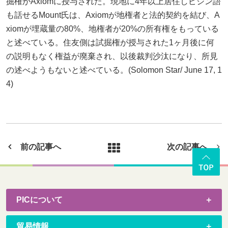
掘権がAxiomに授与された。現地に4年以上居住しピジン語
も話せるMount氏は、Axiomが地権者と法的契約を結び、A
xiomが埋蔵量の80%、地権者が20%の所有権をもっている
と述べている。住友側は試掘権が授与された1ヶ月後に何
の説明もなく権益が廃棄され、以後裁判沙汰になり、所見
の述べようもないと述べている。(Solomon Star/ June 17, 1
4)
前の記事へ
次の記事へ
PICについて
貿易情報