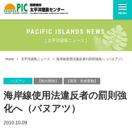
MENU
PACIFIC ISLANDS NEWS
[ 太平洋諸島ニュース ]
Home
>
太平洋諸島ニュース
>
海岸線使用法違反者の罰則強化へ（バヌアツ）
バヌアツ
【観光開発】
【環境・気候変動】
海岸線使用法違反者の罰則強
化へ（バヌアツ）
2010.10.09