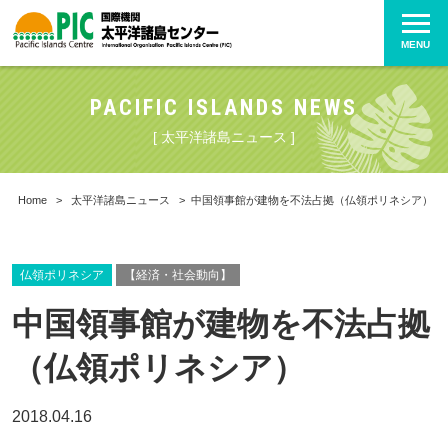
MENU
PACIFIC ISLANDS NEWS
[ 太平洋諸島ニュース ]
Home
>
太平洋諸島ニュース
>
中国領事館が建物を不法占拠（仏領ポリネシア）
仏領ポリネシア
【経済・社会動向】
中国領事館が建物を不法占拠
（仏領ポリネシア）
2018.04.16