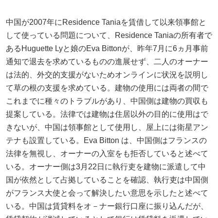
中国が2007年にResidence Taniaを賃借して以来領事館と
して使っている問題について、Residence Taniaの所有者で
あるHuguette Lyと娘のEva Bittonが、昨年7月に6ヵ月事前
通知で退去を求めているものの進展せず、二人のオーナー
は法的、外交的支援がないためオンラインに状況を説明し
て草の根の支援を求めている。建物の使用には両者の間で
これまでに種々のトラブルがあり、中国側は建物の買収も
提案している。法律では建物は住居以外の目的に使用はで
きないが、中国は領事館として使用し、屋上には衛星アン
テナも設置している。Eva Bitton は、中国側はフランスの
法律を無視し、オーナーの入室をも拒否していると述べて
いる。オーナー側は3月22日に執行吏を建物に派遣して中
国が依然として占拠していることを確認、執行吏は中国側
がフランス大使と会って解決したい意思を示したと述べて
いる。中国は賃貸料をオ－ナー銀行口座に振り込んだが、