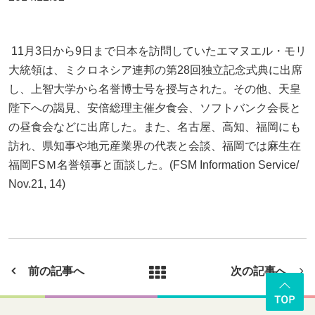
11月3日から9日まで日本を訪問していたエマヌエル・モリ
大統領は、ミクロネシア連邦の第28回独立記念式典に出席
し、上智大学から名誉博士号を授与された。その他、天皇
陛下への謁見、安倍総理主催夕食会、ソフトバンク会長と
の昼食会などに出席した。また、名古屋、高知、福岡にも
訪れ、県知事や地元産業界の代表と会談、福岡では麻生在
福岡FSＭ名誉領事と面談した。(FSM Information Service/
Nov.21, 14)
前の記事へ
次の記事へ