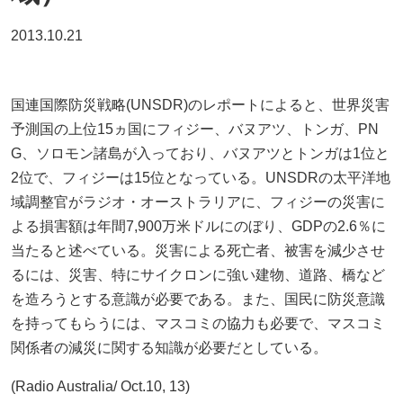
2013.10.21
国連国際防災戦略(UNSDR)のレポートによると、世界災害
予測国の上位15ヵ国にフィジー、バヌアツ、トンガ、PN
G、ソロモン諸島が入っており、バヌアツとトンガは1位と
2位で、フィジーは15位となっている。UNSDRの太平洋地
域調整官がラジオ・オーストラリアに、フィジーの災害に
よる損害額は年間7,900万米ドルにのぼり、GDPの2.6％に
当たると述べている。災害による死亡者、被害を減少させ
るには、災害、特にサイクロンに強い建物、道路、橋など
を造ろうとする意識が必要である。また、国民に防災意識
を持ってもらうには、マスコミの協力も必要で、マスコミ
関係者の減災に関する知識が必要だとしている。
(Radio Australia/ Oct.10, 13)